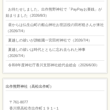
お待たせしました。出作熊野神社で「PayPayお賽銭」が
始まりました
（
2026/8/3
）
昼からは仏生山町の船山神社お世話役の田村稔さんが来社
（
2026/7/4
）
夏越しの祓いが讃岐國一宮田村神社で
（
2026/7/4
）
夏越しの祓いは時代とともに忘れ去られた神事
（
2026/7/4
）
令和8年度神社庁香川支部神社総代会総会
（
2026/6/30
）
出作熊野神社（高松出作町）
〒761-8077
香川県高松市出作町１９１−１